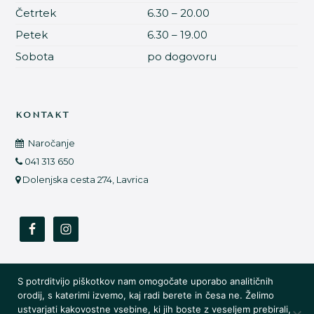
Četrtek
6.30 – 20.00
Petek
6.30 – 19.00
Sobota
po dogovoru
KONTAKT
Naročanje
041 313 650
Dolenjska cesta 274, Lavrica
S potrditvijo piškotkov nam omogočate uporabo analitičnih
Vse pravice zadržane ©️ 2021 Estetika Barbeeleen |
Zasebnost
orodij, s katerimi izvemo, kaj radi berete in česa ne. Želimo
ustvarjati kakovostne vsebine, ki jih boste z veseljem prebirali,
|
Politika poslovanja
|
Dostava
|
Reklamacije in vračila
|
Oblika