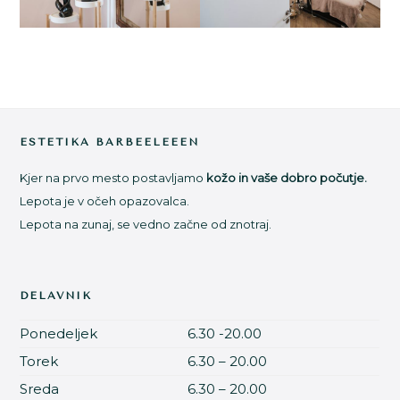
Footer
ESTETIKA BARBEELEEEN
Kjer na prvo mesto postavljamo
kožo in vaše dobro počutje.
Lepota je v očeh opazovalca.
Lepota na zunaj, se vedno začne od znotraj.
DELAVNIK
Ponedeljek
6.30 -20.00
Torek
6.30 – 20.00
Sreda
6.30 – 20.00