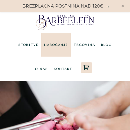
+
BREZPLAČNA POŠTNINA NAD 120€
→
Preskoči
Preskoči
na
do
glavno
noge
vsebino
STORITVE
NAROČANJE
TRGOVINA
BLOG
O NAS
KONTAKT