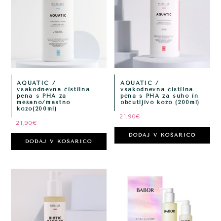
AQUATIC /
AQUATIC /
vsakodnevna čistilna
vsakodnevna čistilna
pena s PHA za
pena s PHA za suho in
mešano/mastno
občutljivo kožo (200ml)
kožo(200ml)
21,90
€
21,90
€
DODAJ V KOŠARICO
DODAJ V KOŠARICO