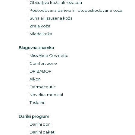
Občutljiva koža ali rozacea
Poškodovana bariera in fotopoškodovana koža
Suha ali izsušena koža
Zrela koža
Mlada koža
Blagovna znamka
Miss Alice Cosmetic
Comfort zone
DR.BABOR
Aikon
Dermaceutic
Novelius medical
Toskani
Darilni program
Darilni boni
Darilni paketi