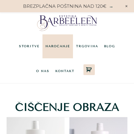
+
BREZPLAČNA POŠTNINA NAD 120€
→
Preskoči
Preskoči
Preskoči
na
na
do
glavno
primarno
noge
vsebino
stransko
STORITVE
NAROČANJE
TRGOVINA
BLOG
vrstico
O NAS
KONTAKT
ČIŠČENJE OBRAZA