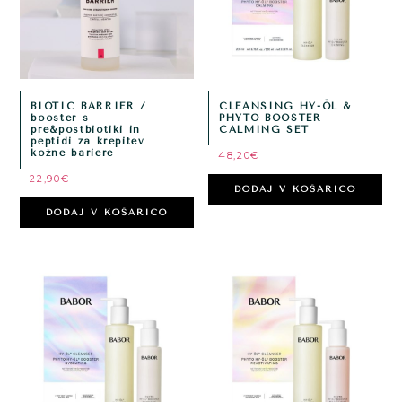
BIOTIC BARRIER /
CLEANSING HY-ÖL &
booster s
PHYTO BOOSTER
pre&postbiotiki in
CALMING SET
peptidi za krepitev
kožne bariere
48,20
€
22,90
€
DODAJ V KOŠARICO
DODAJ V KOŠARICO