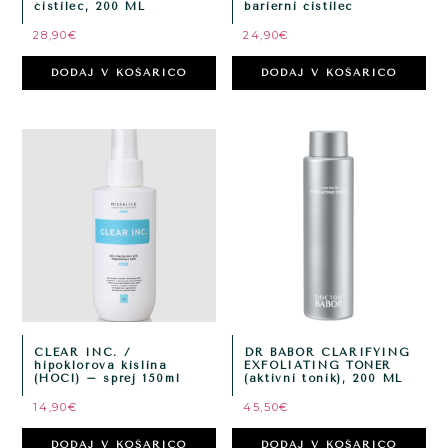
čistilec, 200 ML
barierni čistilec
28,90
€
24,90
€
DODAJ V KOŠARICO
DODAJ V KOŠARICO
CLEAR INC. /
DR BABOR CLARIFYING
hipoklorova kislina
EXFOLIATING TONER
(HOCl) – sprej 150ml
(aktivni tonik), 200 ML
14,90
€
45,50
€
DODAJ V KOŠARICO
DODAJ V KOŠARICO