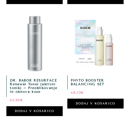
DR. BABOR RESURFACE
PHYTO BOOSTER
Renewal Toner (aktivni
BALANCING SET
tonik) – Preoblikovanje
in obnova kože
48,20
€
40,90
€
DODAJ V KOŠARICO
DODAJ V KOŠARICO