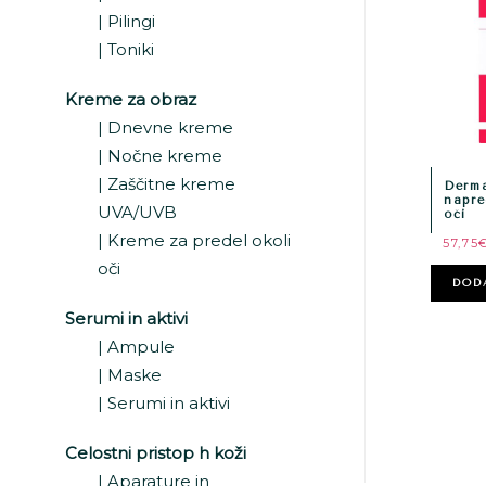
Pilingi
Toniki
Kreme za obraz
Dnevne kreme
Nočne kreme
Zaščitne kreme
Derma
napre
UVA/UVB
oči
Kreme za predel okoli
57,75
oči
DOD
Serumi in aktivi
Ampule
Maske
Serumi in aktivi
Celostni pristop h koži
Aparature in