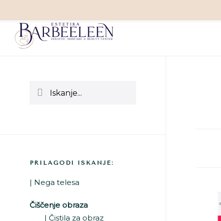
Preskoči
Preskoči
Preskoči
na
na
do
Primarna
glavno
primarno
noge
vsebino
stransko
stranska
Iskanje...
vrstico
vrstica
PRILAGODI ISKANJE:
Nega telesa
Čiščenje obraza
Čistila za obraz