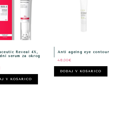
ceutic Reveal 4X,
Anti ageing eye contour
dni serum za okrog
48,00
€
€
DODAJ V KOŠARICO
AJ V KOŠARICO