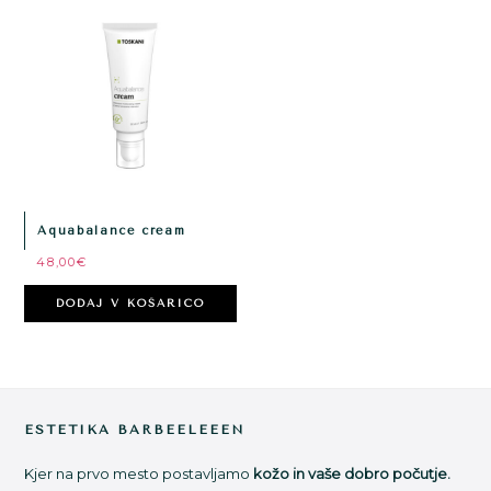
Aquabalance cream
48,00
€
DODAJ V KOŠARICO
Footer
ESTETIKA BARBEELEEEN
Kjer na prvo mesto postavljamo
kožo in vaše dobro počutje.