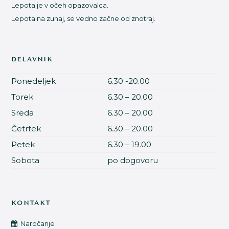
Lepota je v očeh opazovalca.
Lepota na zunaj, se vedno začne od znotraj.
DELAVNIK
Ponedeljek
6.30 -20.00
Torek
6.30 – 20.00
Sreda
6.30 – 20.00
Četrtek
6.30 – 20.00
Petek
6.30 – 19.00
Sobota
po dogovoru
KONTAKT
Naročanje