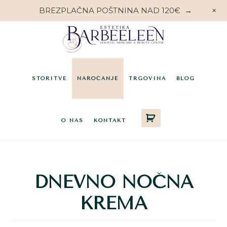
+
BREZPLAČNA POŠTNINA NAD 120€
→
Preskoči
Preskoči
na
do
glavno
noge
vsebino
STORITVE
NAROČANJE
TRGOVINA
BLOG
O NAS
KONTAKT
DNEVNO NOČNA
KREMA