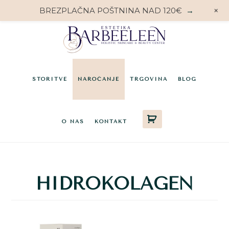
+
BREZPLAČNA POŠTNINA NAD 120€
→
Preskoči
Preskoči
na
do
glavno
noge
vsebino
STORITVE
NAROČANJE
TRGOVINA
BLOG
O NAS
KONTAKT
HIDROKOLAGEN