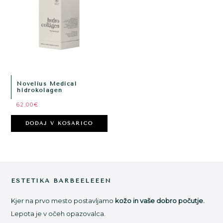
Novelius Medical
hidrokolagen
62,00
€
DODAJ V KOŠARICO
Footer
ESTETIKA BARBEELEEEN
Kjer na prvo mesto postavljamo
kožo in vaše dobro počutje.
Lepota je v očeh opazovalca.