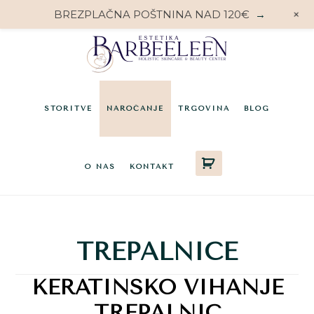
+
BREZPLAČNA POŠTNINA NAD 120€
→
Preskoči
Preskoči
na
do
glavno
noge
vsebino
STORITVE
NAROČANJE
TRGOVINA
BLOG
O NAS
KONTAKT
TREPALNICE
KERATINSKO VIHANJE
TREPALNIC