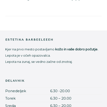
Footer
ESTETIKA BARBEELEEEN
Kjer na prvo mesto postavljamo
kožo in vaše dobro počutje.
Lepota je v očeh opazovalca.
Lepota na zunaj, se vedno začne od znotraj.
DELAVNIK
Ponedeljek
6.30 -20.00
Torek
6.30 – 20.00
Sreda
6.30 – 20.00