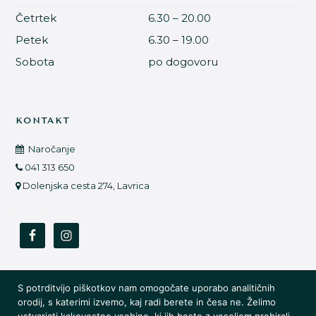
Četrtek
6.30 – 20.00
Petek
6.30 – 19.00
Sobota
po dogovoru
KONTAKT
Naročanje
041 313 650
Dolenjska cesta 274, Lavrica
S potrditvijo piškotkov nam omogočate uporabo analitičnih
Vse pravice zadržane ©️ 2021 Estetika Barbeeleen |
orodij, s katerimi izvemo, kaj radi berete in česa ne. Želimo
Zasebnost