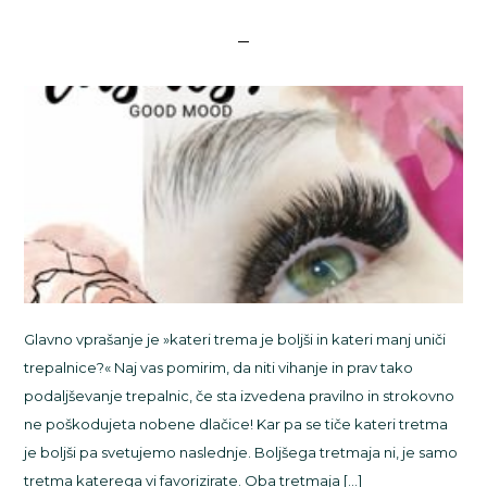
Glavno vprašanje je »kateri trema je boljši in kateri manj uniči
trepalnice?« Naj vas pomirim, da niti vihanje in prav tako
podaljševanje trepalnic, če sta izvedena pravilno in strokovno
ne poškodujeta nobene dlačice! Kar pa se tiče kateri tretma
je boljši pa svetujemo naslednje. Boljšega tretmaja ni, je samo
tretma katerega vi favorizirate. Oba tretmaja […]