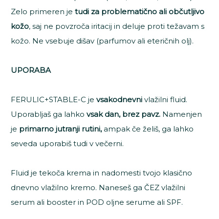
Zelo primeren je
tudi za problematično ali občutljivo
kožo
, saj ne povzroča iritacij in deluje proti težavam s
kožo. Ne vsebuje dišav (parfumov ali eteričnih olj).
UPORABA
FERULIC+STABLE-C je
vsakodnevni
vlažilni fluid.
Uporabljaš ga lahko
vsak dan, brez pavz.
Namenjen
je
primarno jutranji rutini,
ampak če želiš, ga lahko
seveda uporabiš tudi v večerni.
Fluid je tekoča krema in nadomesti tvojo klasično
dnevno vlažilno kremo. Naneseš ga ČEZ vlažilni
serum ali booster in POD oljne serume ali SPF.