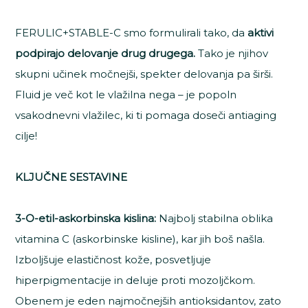
FERULIC+STABLE-C smo formulirali tako, da
aktivi
podpirajo delovanje drug drugega.
Tako je njihov
skupni učinek močnejši, spekter delovanja pa širši.
Fluid je več kot le vlažilna nega – je popoln
vsakodnevni vlažilec, ki ti pomaga doseči antiaging
cilje!
KLJUČNE SESTAVINE
3-O-etil-askorbinska kislina:
Najbolj stabilna oblika
vitamina C (askorbinske kisline), kar jih boš našla.
Izboljšuje elastičnost kože, posvetljuje
hiperpigmentacije in deluje proti mozoljčkom.
Obenem je eden najmočnejših antioksidantov, zato