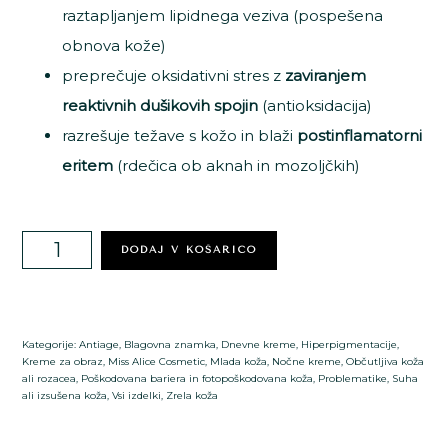
raztapljanjem lipidnega veziva (pospešena
obnova kože)
preprečuje oksidativni stres z
zaviranjem
reaktivnih dušikovih spojin
(antioksidacija)
razrešuje težave s kožo in blaži
postinflamatorni
eritem
(rdečica ob aknah in mozoljčkih)
FERULIC
DODAJ V KOŠARICO
+
STABLE-
Kategorije:
Antiage
,
Blagovna znamka
,
Dnevne kreme
,
Hiperpigmentacije
,
C
Kreme za obraz
,
Miss Alice Cosmetic
,
Mlada koža
,
Nočne kreme
,
Občutljiva koža
ali rozacea
,
Poškodovana bariera in fotopoškodovana koža
,
Problematike
,
Suha
/
ali izsušena koža
,
Vsi izdelki
,
Zrela koža
antiaging