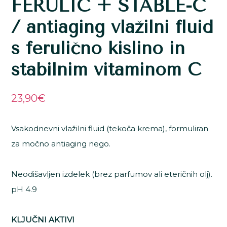
FERULIC + STABLE-C
/ antiaging vlažilni fluid
s ferulično kislino in
stabilnim vitaminom C
23,90
€
Vsakodnevni vlažilni fluid (tekoča krema), formuliran
za močno antiaging nego.
Neodišavljen izdelek (brez parfumov ali eteričnih olj).
pH 4.9
KLJUČNI AKTIVI