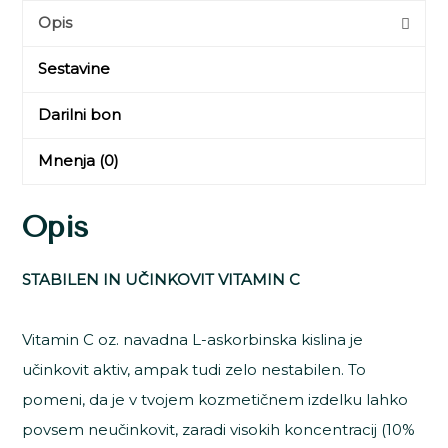
Opis
vlažilni
fluid
Sestavine
s
Darilni bon
ferulično
Mnenja (0)
kislino
in
Opis
stabilnim
STABILEN IN UČINKOVIT VITAMIN C
vitaminom
C
Vitamin C oz. navadna L-askorbinska kislina je
količina
učinkovit aktiv, ampak tudi zelo nestabilen. To
pomeni, da je v tvojem kozmetičnem izdelku lahko
povsem neučinkovit, zaradi visokih koncentracij (10%