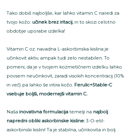
Tako dobiš najboljše, kar lahko vitamin C naredi za
tvojo kožo:
učinek brez iritacij
, in to skozi celotno
obdobje uporabe izdelka!
Vitamin C oz. navadna L-askorbinska kislina je
učinkovit aktiv, ampak tudi zelo nestabilen. To
pomeni, da je v tvojem kozmetičnem izdelku lahko
povsem neučinkovit, zaradi visokih koncentracij (10%
in več) pa lahko še iritira kožo.
Ferulic+Stable-C
vsebuje boljši, modernejši vitamin C.
Naša
inovativna formulacija
temelji na
najbolj
napredni obliki askorbinske kisline:
3-O-etil-
askorbinski kislini! Ta je stabilna, učinkovita in bolj