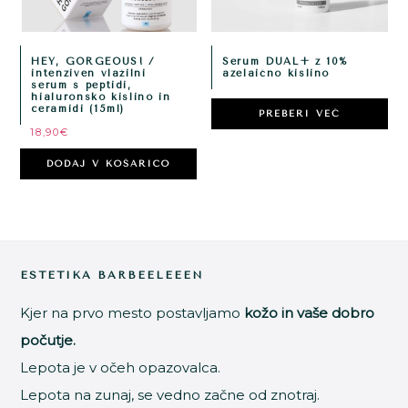
HEY, GORGEOUS! /
Serum DUAL+ z 10%
intenziven vlažilni
azelaično kislino
serum s peptidi,
hialuronsko kislino in
ceramidi (15ml)
PREBERI VEČ
18,90
€
DODAJ V KOŠARICO
Footer
ESTETIKA BARBEELEEEN
Kjer na prvo mesto postavljamo
kožo in vaše dobro
počutje.
Lepota je v očeh opazovalca.
Lepota na zunaj, se vedno začne od znotraj.