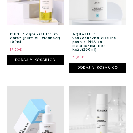
PURE / oljni čistilec za
AQUATIC /
obraz (pure oil cleanser)
vsakodnevna čistilna
100ml
pena s PHA za
mešano/mastno
17,90
€
kožo(200ml)
21,90
€
DODAJ V KOŠARICO
DODAJ V KOŠARICO