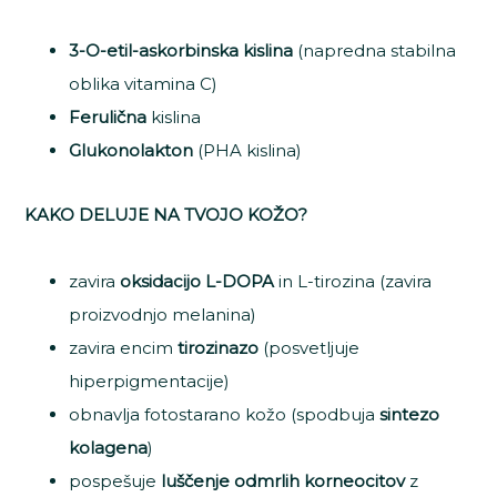
3-O-etil-askorbinska kislina
(napredna stabilna
oblika vitamina C)
Ferulična
kislina
Glukonolakton
(PHA kislina)
KAKO DELUJE NA TVOJO KOŽO?
zavira
oksidacijo L-DOPA
in L-tirozina (zavira
proizvodnjo melanina)
zavira encim
tirozinazo
(posvetljuje
hiperpigmentacije)
obnavlja fotostarano kožo (spodbuja
sintezo
kolagena
)
pospešuje
luščenje odmrlih korneocitov
z