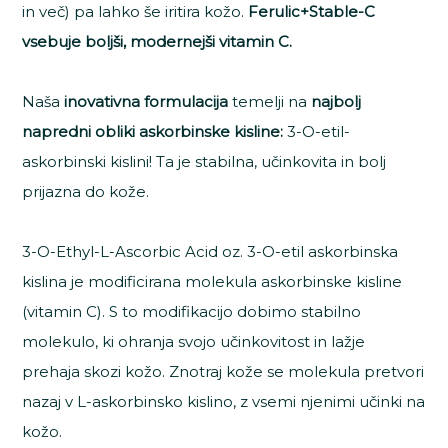
in več) pa lahko še iritira kožo.
Ferulic+Stable-C
vsebuje boljši, modernejši vitamin C.
Naša
inovativna formulacija
temelji na
najbolj
napredni obliki askorbinske kisline:
3-O-etil-
askorbinski kislini! Ta je stabilna, učinkovita in bolj
prijazna do kože.
3-O-Ethyl-L-Ascorbic Acid oz. 3-O-etil askorbinska
kislina je modificirana molekula askorbinske kisline
(vitamin C). S to modifikacijo dobimo stabilno
molekulo, ki ohranja svojo učinkovitost in lažje
prehaja skozi kožo. Znotraj kože se molekula pretvori
nazaj v L-askorbinsko kislino, z vsemi njenimi učinki na
kožo.