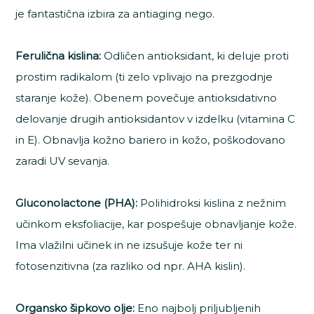
je fantastična izbira za antiaging nego.
Ferulična kislina:
Odličen antioksidant, ki deluje proti
prostim radikalom (ti zelo vplivajo na prezgodnje
staranje kože). Obenem povečuje antioksidativno
delovanje drugih antioksidantov v izdelku (vitamina C
in E). Obnavlja kožno bariero in kožo, poškodovano
zaradi UV sevanja.
Gluconolactone (PHA):
Polihidroksi kislina z nežnim
učinkom eksfoliacije, kar pospešuje obnavljanje kože.
Ima vlažilni učinek in ne izsušuje kože ter ni
fotosenzitivna (za razliko od npr. AHA kislin).
Organsko šipkovo olje:
Eno najbolj priljubljenih