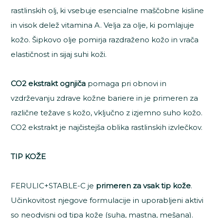
rastlinskih olj, ki vsebuje esencialne maščobne kisline
in visok delež vitamina A. Velja za olje, ki pomlajuje
kožo. Šipkovo olje pomirja razdraženo kožo in vrača
elastičnost in sijaj suhi koži.
CO2 ekstrakt ognjiča
pomaga pri obnovi in
vzdrževanju zdrave kožne bariere in je primeren za
različne težave s kožo, vključno z izjemno suho kožo.
CO2 ekstrakt je najčistejša oblika rastlinskih izvlečkov.
TIP KOŽE
FERULIC+STABLE-C je
primeren za vsak tip kože
.
Učinkovitost njegove formulacije in uporabljeni aktivi
so neodvisni od tipa kože (suha, mastna, mešana).