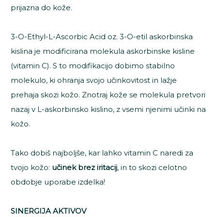
prijazna do kože.
3-O-Ethyl-L-Ascorbic Acid oz. 3-O-etil askorbinska
kislina je modificirana molekula askorbinske kisline
(vitamin C). S to modifikacijo dobimo stabilno
molekulo, ki ohranja svojo učinkovitost in lažje
prehaja skozi kožo. Znotraj kože se molekula pretvori
nazaj v L-askorbinsko kislino, z vsemi njenimi učinki na
kožo.
Tako dobiš najboljše, kar lahko vitamin C naredi za
tvojo kožo:
učinek brez iritacij
, in to skozi celotno
obdobje uporabe izdelka!
SINERGIJA AKTIVOV