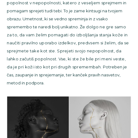
popolnost v nepopolnosti, katero z veseljem s
prejmem in
pomagam sprejeti tudi tebi. To je zame kintsugi na tvojem
obrazu. Umetnost, ki se vedno spreminja in z vsako
spremembo te naredi bolj unikatno. Že
dolgo ne gre samo
za to, da vam želim pomagati do izboljšanja stanja kože in
naučiti pravilno uporabo izdelkov, predvsem si želim, da se
sprejmete take kot ste. Sprejeti svojo nepopolnost, da
la
hko začutiš popolnost. Vse, ki ste že bile pri meni vest
e,
da je pri koži isto kot pri drugih spremembah.
Potreben je
čas, zaupanje in sprejemanje, ter kanček pravih nasvetov,
metod in podpora.