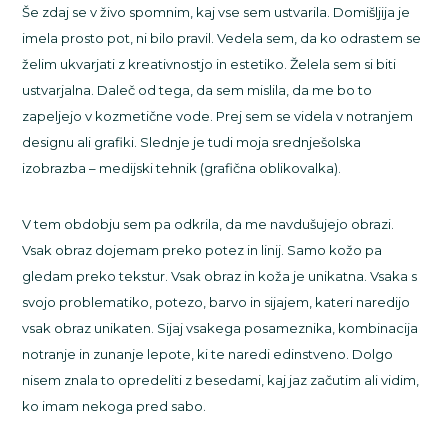
Še zdaj se v živo spomnim, kaj vse sem ustvarila. Domišljija je
imela prosto pot, ni bilo pravil. Vedela sem, da ko odrastem se
želim ukvarjati z kreativnostjo in estetiko. Želela sem si biti
ustvarjalna. Daleč od tega, da sem mislila, da me bo to
zapeljejo v kozmetične vode. Prej sem se videla v notranjem
designu ali grafiki. Slednje je tudi moja srednješolska
izobrazba – medijski tehnik (grafična oblikovalka).
V tem obdobju sem pa odkrila, da me navdušujejo obrazi.
Vsak obraz dojemam preko potez in linij. Samo kožo pa
gledam preko tekstur. Vsak obraz in koža je unikatna. Vsaka s
svojo problematiko, potezo, barvo in sijajem, kateri naredijo
vsak obraz unikaten. Sijaj vsakega posameznika, kombinacija
notranje in zunanje lepote, ki te naredi edinstveno. Dolgo
nisem znala to opredeliti z besedami, kaj jaz začutim ali vidim,
ko imam nekoga pred sabo.