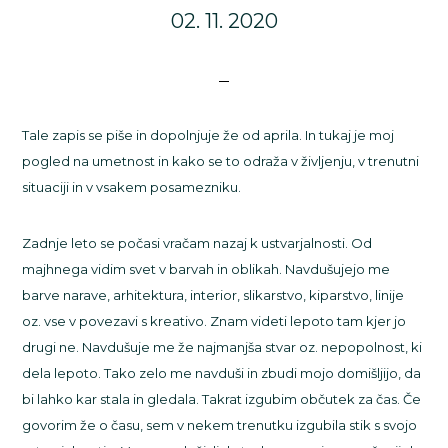
02. 11. 2020
Tale zapis se piše in dopolnjuje že od aprila. In tukaj je moj
pogled na umetnost in kako se to odraža v življenju, v trenutni
situaciji in v vsakem posamezniku.
Zadnje leto se počasi vračam nazaj k ustvarjalnosti. Od
majhnega vidim svet v barvah in oblikah. Navdušujejo me
barve narave, arhitektura, interior, slikarstvo, kiparstvo, linije
oz. vse v povezavi s kreativo. Znam videti lepoto tam kjer jo
drugi ne. Navdušuje me že najmanjša stvar oz. nepopolnost, ki
dela lepoto. Tako zelo me navduši in zbudi mojo domišljijo, da
bi lahko kar stala in gledala. Takrat izgubim občutek za čas. Če
govorim že o času, sem v nekem trenutku izgubila stik s svojo