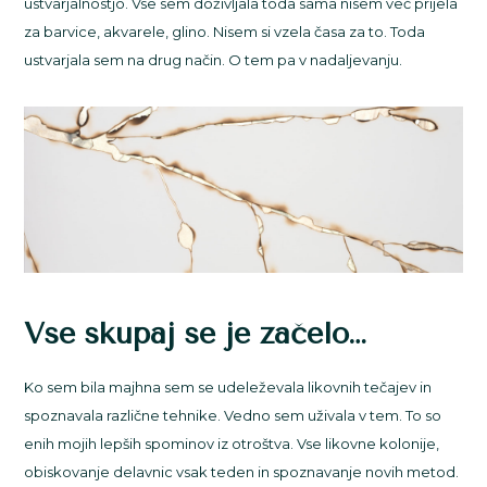
ustvarjalnostjo. Vse sem doživljala toda sama nisem več prijela
za barvice, akvarele, glino. Nisem si vzela časa za to. Toda
ustvarjala sem na drug način. O tem pa v nadaljevanju.
Vse skupaj se je začelo…
Ko sem bila majhna sem se udeleževala likovnih tečajev in
spoznavala različne tehnike. Vedno sem uživala v tem. To so
enih mojih lepših spominov iz otroštva. Vse likovne kolonije,
obiskovanje delavnic vsak teden in spoznavanje novih metod.