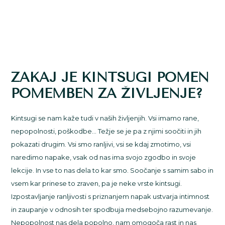
ZAKAJ JE KINTSUGI POMEN
POMEMBEN ZA ŽIVLJENJE?
Kintsugi se nam kaže tudi v naših življenjih. Vsi imamo rane,
nepopolnosti, poškodbe… Težje se je pa z njimi soočiti in jih
pokazati drugim. Vsi smo ranljivi, vsi se kdaj zmotimo, vsi
naredimo napake, vsak od nas ima svojo zgodbo in svoje
lekcije. In vse to nas dela to kar smo. Soočanje s samim sabo in
vsem kar prinese to zraven, pa je neke vrste kintsugi.
Izpostavljanje ranljivosti s priznanjem napak ustvarja intimnost
in zaupanje v odnosih ter spodbuja medsebojno razumevanje.
Nepopolnost nas dela popolno, nam omogoča rast in nas