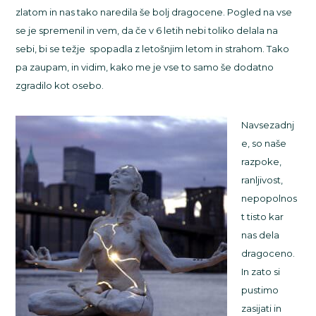
zlatom in nas tako naredila še bolj dragocene. Pogled na vse
se je spremenil in vem, da če v 6 letih nebi toliko delala na
sebi, bi se težje spopadla z letošnjim letom in strahom. Tako
pa zaupam, in vidim, kako me je vse to samo še dodatno
zgradilo kot osebo.
Navsezadnj
e, so naše
razpoke,
ranljivost,
nepopolnos
t tisto kar
nas dela
dragoceno.
In zato si
pustimo
zasijati in