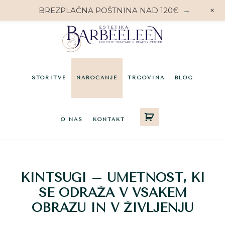
+
BREZPLAČNA POŠTNINA NAD 120€
→
Preskoči
Preskoči
Preskoči
na
na
do
glavno
primarno
noge
vsebino
stransko
STORITVE
NAROČANJE
TRGOVINA
BLOG
vrstico
O NAS
KONTAKT
KINTSUGI – UMETNOST, KI
SE ODRAŽA V VSAKEM
OBRAZU IN V ŽIVLJENJU