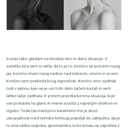
In prav tako gledam na letošnjo leto in dano situacijo. V
začetku leta sem si rekla, da to je to, končno se počutim nazaj
jaz, končno imam nazaj nadzor nad telesom, umom in srcem.
Končno sem prekinila krog izgorelosti. Končno smo zadihali
tudi v salonu, kjer se je vso trdo delo začelo kazati in sem
lahko lažje zadihala. In potem je prišla korona situacija, ki je
vse postavila na glavo in mene soočila z največjim strahom in
izgubo. Toda čas med prvo karanteno me je skozi
ustvarjalnost med tehniko kintsugi pripeljal do zaključka, da je
to ena velika razpoka, sprememba, ki bo kmalu se zapolnila z