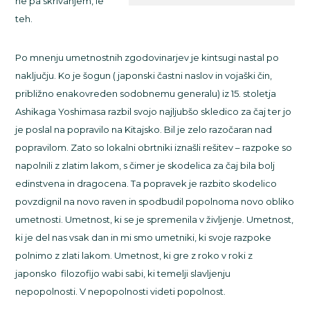
ne pa skrivanjem, le
teh.
Po mnenju umetnostnih zgodovinarjev je kintsugi nastal po
naključju. Ko je šogun ( japonski častni naslov in vojaški čin,
približno enakovreden sodobnemu generalu) iz 15. stoletja
Ashikaga Yoshimasa razbil svojo najljubšo skledico za čaj ter jo
je poslal na popravilo na Kitajsko. Bil je zelo razočaran nad
popravilom. Zato so lokalni obrtniki iznašli rešitev – razpoke so
napolnili z zlatim lakom, s čimer je skodelica za čaj bila bolj
edinstvena in dragocena. Ta popravek je razbito skodelico
povzdignil na novo raven in spodbudil popolnoma novo obliko
umetnosti. Umetnost, ki se je spremenila v življenje. Umetnost,
ki je del nas vsak dan in mi smo umetniki, ki svoje razpoke
polnimo z zlati lakom. Umetnost, ki gre z roko v roki z
japonsko filozofijo wabi sabi, ki temelji slavljenju
nepopolnosti. V nepopolnosti videti popolnost.