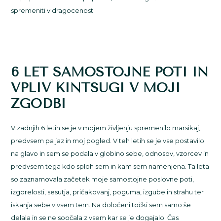
spremeniti v dragocenost.
6 LET SAMOSTOJNE POTI IN
VPLIV KINTSUGI V MOJI
ZGODBI
V zadnjih 6 letih se je v mojem življenju spremenilo marsikaj,
predvsem pa jaz in moj pogled. V teh letih se je vse postavilo
na glavo in sem se podala v globino sebe, odnosov, vzorcev in
predvsem tega kdo sploh sem in kam sem namenjena. Ta leta
so zaznamovala začetek moje samostojne poslovne poti,
izgorelosti, sesutja, pričakovanj, poguma, izgube in strahu ter
iskanja sebe v vsem tem. Na določeni točki sem samo še
delala in se ne soočala z vsem kar se je dogajalo. Čas