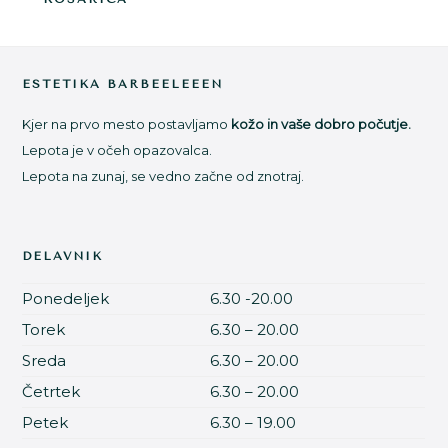
Footer
ESTETIKA BARBEELEEEN
Kjer na prvo mesto postavljamo
kožo in vaše dobro počutje.
Lepota je v očeh opazovalca.
Lepota na zunaj, se vedno začne od znotraj.
DELAVNIK
Ponedeljek
6.30 -20.00
Torek
6.30 – 20.00
Sreda
6.30 – 20.00
Četrtek
6.30 – 20.00
Petek
6.30 – 19.00