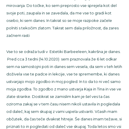
mirovanja. Do točke, ko sem preprosto vse sprejela kot del
svoje poti, zaupala in se zavedala, da me vse to gradi kot
osebo, ki sem danes. In takrat so se moje razpoke začele
polniti s tekočim zlatom. Takrat sem dala priložnost, da zares
začnem rasti
Vse to se odraža tudi v Estetiki Barbeeleen, kakršna je danes.
Pred cca 3 tedni (14.10.2020) sem praznovala že 6 let odkar
sem na samostojni poti in danes sem vesela, da sem v teh letih
doživela vse te padce in lekcije, vse te spremembe, ki danes
ustvarjajo mojo zgodbo in moj pogled. In to da to ni več samo
moja zgodba. To zgodbo z mano ustvarja Kaja in Tina in vse ve
zlate stranke. Dostikrat se zamislim kam je šel ves ta čas
oziroma zakaj se v tem času nisem nikoli ustavila in pogledala
od daleč, kaj sem skupaj z vami uspela ustvariti. Včasih mam
občutek, da čas teče dvakrat hitreje. Še danes imam težave, si
priznati to in pogledati od daleč vse skupaj. Toda letos smo vsi