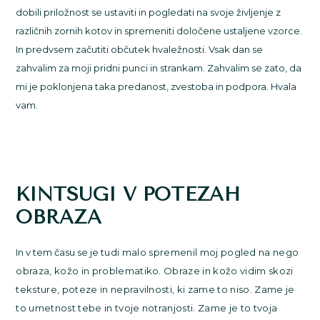
dobili priložnost se ustaviti in pogledati na svoje življenje z
različnih zornih kotov in spremeniti določene ustaljene vzorce.
In predvsem začutiti občutek hvaležnosti. Vsak dan se
zahvalim za moji pridni punci in strankam. Zahvalim se zato, da
mi je poklonjena taka predanost, zvestoba in podpora. Hvala
vam.
KINTSUGI V PO
TEZAH
OBRAZA
In v tem času se je t
udi malo spremenil moj pogled na nego
obraza, kožo in problematiko. Obraze in kožo vidim skozi
teksture, poteze in nepravilnosti, ki za
me to niso. Zame je
to umetnost tebe in tvoje notranjosti. Zame je to tvoja