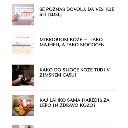
SE POZNAŠ DOVOLJ, DA VEŠ, KJE
SI? (1.DEL)
MIKROBIOM KOŽE – TAKO
MAJHEN, A TAKO MOGOČEN
KAKO DO SIJOČE KOŽE TUDI V
ZIMSKEM ČASU?
KAJ LAHKO SAMA NAREDIŠ ZA
LEPO IN ZDRAVO KOŽO?