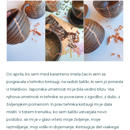
Do aprila, ko sem med karanteno imela čas in sem se
poigravala s tehniko kintsugi, na razbiti šalčki, ki sem jo prinesla
iz Maldivov. Japonska umetnost mi je bila vedno blizu. Vsa
njihova umetnost in tehnike so povezane z zgodbo, z dušo, z
življenjskim pomenom. In prav tehnika kintsugi mi je dala
misliti. V tistem trenutku, ko sem šalčki ustvarjala novo
podobo, se mi je v glavi vrtelo moje življenje, moje
razmišljanje, moji vidiki in dojemanje. Kintsugi je del vsakega